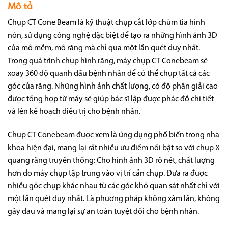
Mô tả
Chụp CT Cone Beam là kỹ thuật chụp cắt lớp chùm tia hình
nón, sử dụng công nghệ đặc biệt để tạo ra những hình ảnh 3D
của mô mềm, mô răng mà chỉ qua một lần quét duy nhất.
Trong quá trình chụp hình răng, máy chụp CT Conebeam sẽ
xoay 360 độ quanh đầu bệnh nhân để có thể chụp tất cả các
góc của răng. Những hình ảnh chất lượng, có độ phân giải cao
được tổng hợp từ máy sẽ giúp bác sĩ lập được phác đồ chi tiết
và lên kế hoạch điều trị cho bệnh nhân.
Chụp CT Conebeam được xem là ứng dụng phổ biến trong nha
khoa hiện đại, mang lại rất nhiều ưu điểm nổi bật so với chụp X
quang răng truyền thống: Cho hình ảnh 3D rõ nét, chất lượng
hơn do máy chụp tập trung vào vị trí cần chụp. Đưa ra được
nhiều góc chụp khác nhau từ các góc khó quan sát nhất chỉ với
một lần quét duy nhất. Là phương pháp không xâm lấn, không
gây đau và mang lại sự an toàn tuyệt đối cho bệnh nhân.