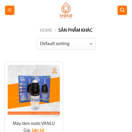
Chuyển
đến
nội
dung
HOME
/
SẢN PHẨM KHÁC
Máy tăm nước VANLU
Giá:
Liên hệ